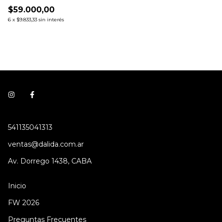
$59.000,00
6
x
$9.833,33
sin interés
541135041313
ventas@dalida.com.ar
Av. Dorrego 1438, CABA
Inicio
FW 2026
Preguntas Frecuentes