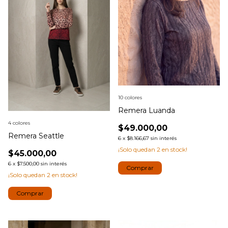
10 colores
Remera Luanda
4 colores
$49.000,00
Remera Seattle
6
x
$8.166,67
sin interés
¡Solo quedan
2
en stock!
$45.000,00
6
x
$7.500,00
sin interés
Comprar
¡Solo quedan
2
en stock!
Comprar