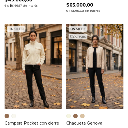
$65.000,00
6
x
$8.166,67
sin interés
6
x
$10.833,33
sin interés
SIN STOCK
SIN STOCK
GRATIS
Campera Pocket con cierre
Chaqueta Genova