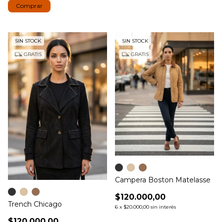
Comprar
SIN STOCK
SIN STOCK
GRATIS
GRATIS
Campera Boston Matelasse
$120.000,00
Trench Chicago
6
x
$20.000,00
sin interés
$120.000,00