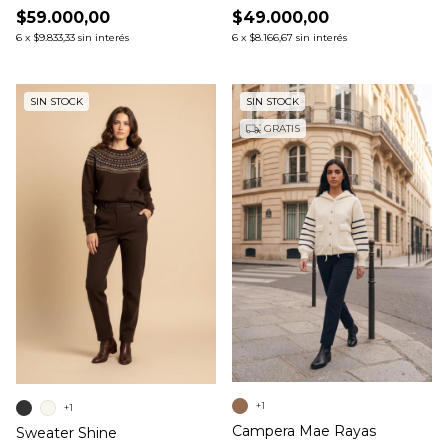
$59.000,00
$49.000,00
6
x
$9.833,33
sin interés
6
x
$8.166,67
sin interés
SIN STOCK
SIN STOCK
GRATIS
+1
+1
Campera Mae Rayas
Sweater Shine