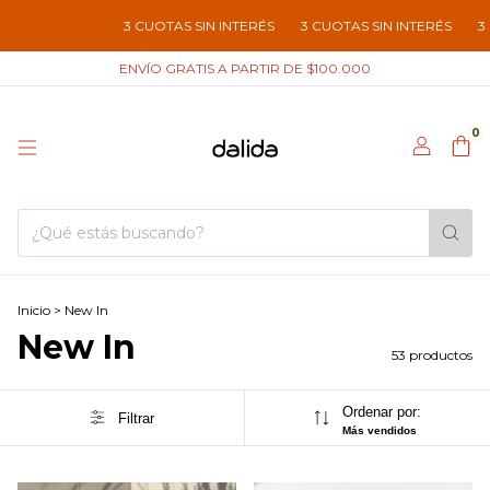
CUOTAS SIN INTERÉS
3 CUOTAS SIN INTERÉS
3 CUOTAS SIN INTERÉS
ENVÍO GRATIS A PARTIR DE $100.000
0
Inicio
>
New In
New In
53 productos
Ordenar por:
Filtrar
Más vendidos