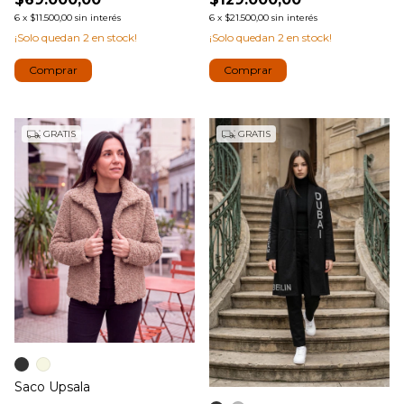
6
x
$11.500,00
sin interés
6
x
$21.500,00
sin interés
¡Solo quedan
2
en stock!
¡Solo quedan
2
en stock!
Comprar
Comprar
GRATIS
GRATIS
Saco Upsala