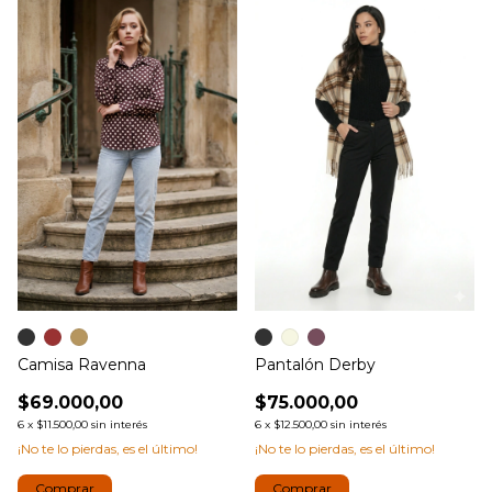
Camisa Ravenna
Pantalón Derby
$69.000,00
$75.000,00
6
x
$11.500,00
sin interés
6
x
$12.500,00
sin interés
¡No te lo pierdas, es el último!
¡No te lo pierdas, es el último!
Comprar
Comprar