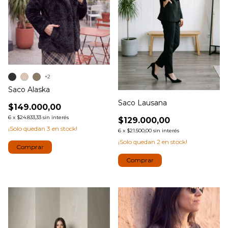
+2
Saco Alaska
Saco Lausana
$149.000,00
6
x
$24.833,33
sin interés
$129.000,00
¡Solo quedan
3
en stock!
6
x
$21.500,00
sin interés
¡Solo quedan
2
en stock!
Comprar
Comprar