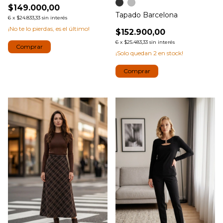
$149.000,00
Tapado Barcelona
6
x
$24.833,33
sin interés
¡No te lo pierdas, es el último!
$152.900,00
6
x
$25.483,33
sin interés
Comprar
¡Solo quedan
2
en stock!
Comprar