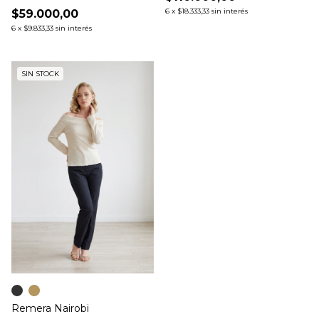
6
x
$18.333,33
sin interés
$59.000,00
6
x
$9.833,33
sin interés
SIN STOCK
Remera Nairobi