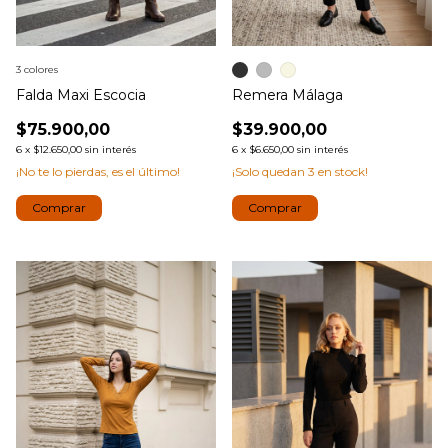
3 colores
Falda Maxi Escocia
Remera Málaga
$75.900,00
$39.900,00
6
x
$12.650,00
sin interés
6
x
$6.650,00
sin interés
¡No te lo pierdas, es el último!
¡Solo quedan
3
en stock!
Comprar
Comprar