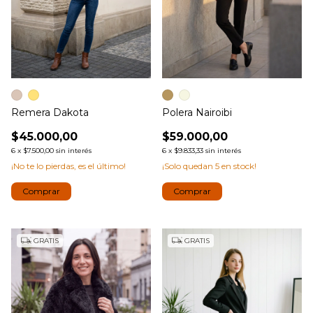
Remera Dakota
Polera Nairoibi
$45.000,00
$59.000,00
6
x
$7.500,00
sin interés
6
x
$9.833,33
sin interés
¡No te lo pierdas, es el último!
¡Solo quedan
5
en stock!
Comprar
Comprar
GRATIS
GRATIS