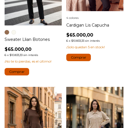
4 colores
Cardigan Lis Capucha
$65.000,00
Sweater Llian Botones
6
x
$10.833,33
sin interés
¡Solo quedan
5
en stock!
$65.000,00
6
x
$10.833,33
sin interés
Comprar
¡No te lo pierdas, es el último!
Comprar