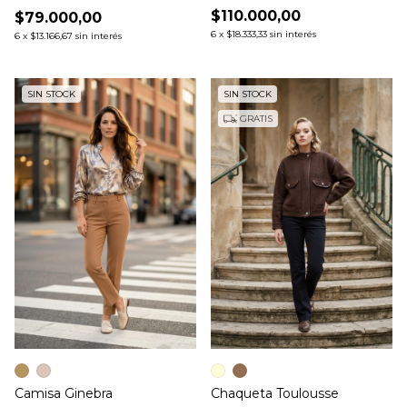
$110.000,00
$79.000,00
6
x
$18.333,33
sin interés
6
x
$13.166,67
sin interés
SIN STOCK
SIN STOCK
GRATIS
Camisa Ginebra
Chaqueta Toulousse