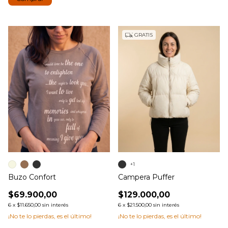
GRATIS
+1
Buzo Confort
Campera Puffer
$69.900,00
$129.000,00
6
x
$11.650,00
sin interés
6
x
$21.500,00
sin interés
¡No te lo pierdas, es el último!
¡No te lo pierdas, es el último!