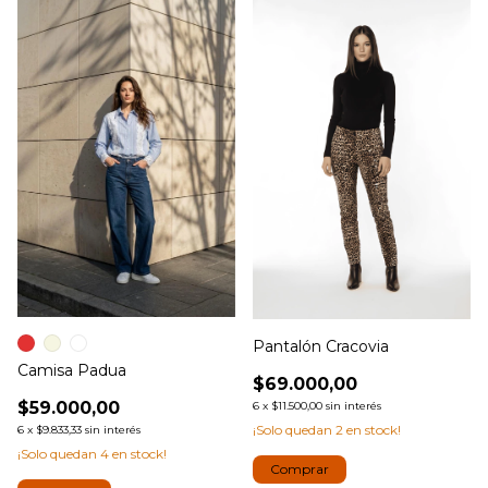
Pantalón Cracovia
Camisa Padua
$69.000,00
$59.000,00
6
x
$11.500,00
sin interés
¡Solo quedan
2
en stock!
6
x
$9.833,33
sin interés
¡Solo quedan
4
en stock!
Comprar