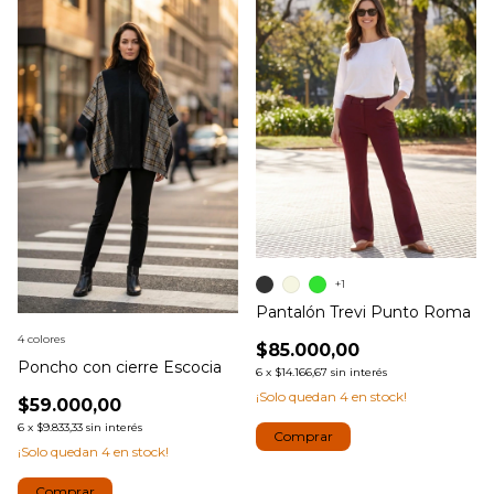
+1
Pantalón Trevi Punto Roma
4 colores
$85.000,00
Poncho con cierre Escocia
6
x
$14.166,67
sin interés
¡Solo quedan
4
en stock!
$59.000,00
6
x
$9.833,33
sin interés
Comprar
¡Solo quedan
4
en stock!
Comprar