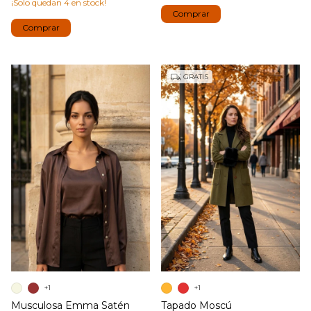
¡Solo quedan
4
en stock!
Comprar
Comprar
GRATIS
+1
+1
Musculosa Emma Satén
Tapado Moscú