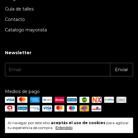
Guía de talles
Contacto
Catalogo mayorista
Newsletter
Medios de pago
Medios de envío
Al navegar por este sitio
aceptás el uso de cookies
para agilizar
tu experiencia de compra.
Entendido