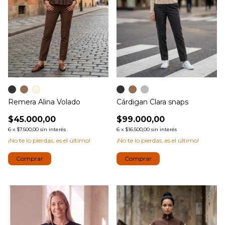
Remera Alina Volado
Cárdigan Clara snaps
$45.000,00
$99.000,00
6
x
$7.500,00
sin interés
6
x
$16.500,00
sin interés
¡No te lo pierdas, es el último!
¡No te lo pierdas, es el último!
Comprar
Comprar