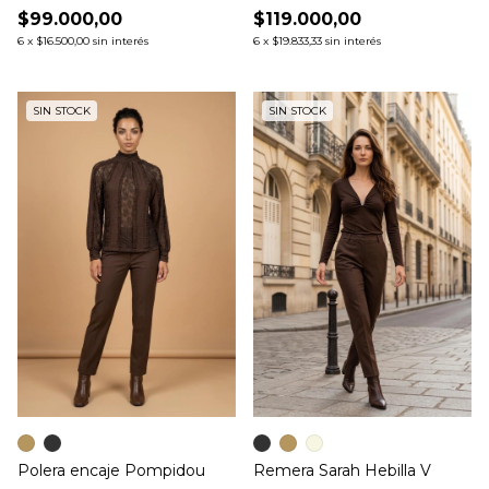
$99.000,00
$119.000,00
6
x
$16.500,00
sin interés
6
x
$19.833,33
sin interés
SIN STOCK
SIN STOCK
Polera encaje Pompidou
Remera Sarah Hebilla V