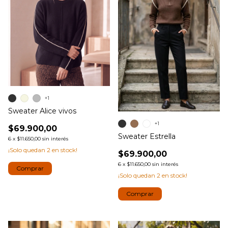
+1
Sweater Alice vivos
+1
$69.900,00
Sweater Estrella
6
x
$11.650,00
sin interés
¡Solo quedan
2
en stock!
$69.900,00
6
x
$11.650,00
sin interés
Comprar
¡Solo quedan
2
en stock!
Comprar