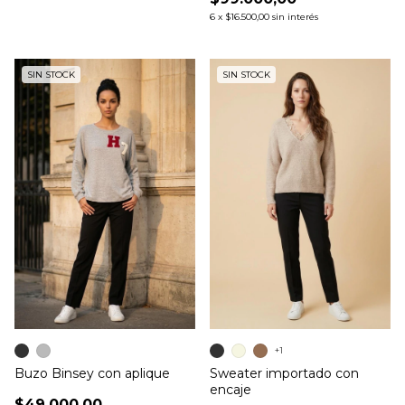
6
x
$16.500,00
sin interés
SIN STOCK
SIN STOCK
+1
Buzo Binsey con aplique
Sweater importado con
encaje
$49.000,00