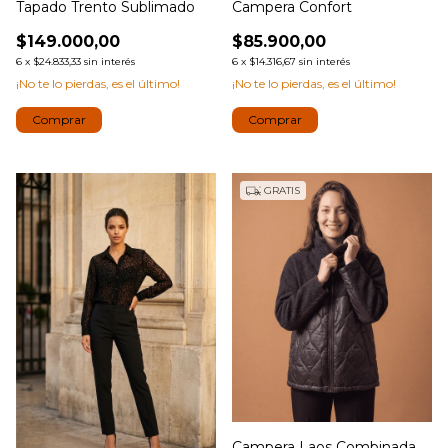
Tapado Trento Sublimado
Campera Confort
$149.000,00
$85.900,00
6
x
$24.833,33
sin interés
6
x
$14.316,67
sin interés
¡No te lo pierdas, es el último!
¡No te lo pierdas, es el último!
Comprar
Comprar
GRATIS
Campera Laos Combinada