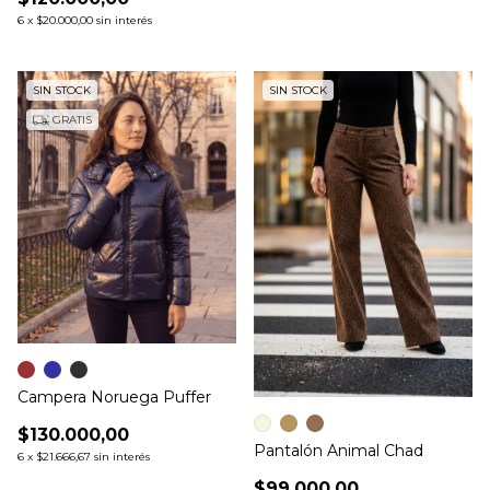
6
x
$20.000,00
sin interés
SIN STOCK
SIN STOCK
GRATIS
Campera Noruega Puffer
$130.000,00
Pantalón Animal Chad
6
x
$21.666,67
sin interés
$99.000,00