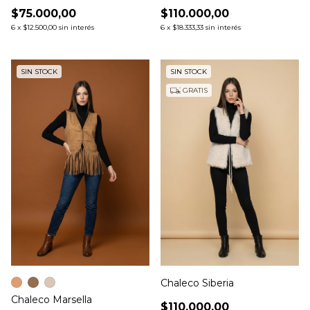
$75.000,00
$110.000,00
6
x
$12.500,00
sin interés
6
x
$18.333,33
sin interés
SIN STOCK
SIN STOCK
GRATIS
Chaleco Siberia
Chaleco Marsella
$110.000,00