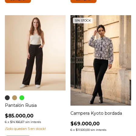
SIN STOCK
Pantalón Rusia
Campera Kyoto bordada
$85.000,00
6
x
$14.166,67
sin interés
$69.000,00
¡Solo quedan
5
en stock!
6
x
$11.500,00
sin interés