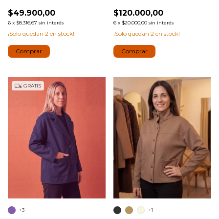
$49.900,00
$120.000,00
6
x
$8.316,67
sin interés
6
x
$20.000,00
sin interés
¡Solo quedan
2
en stock!
¡Solo quedan
2
en stock!
Comprar
Comprar
GRATIS
+3
+1