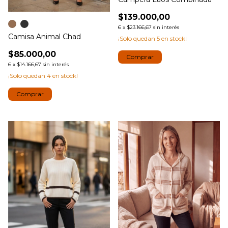
$139.000,00
6
x
$23.166,67
sin interés
Camisa Animal Chad
¡Solo quedan
5
en stock!
$85.000,00
Comprar
6
x
$14.166,67
sin interés
¡Solo quedan
4
en stock!
Comprar