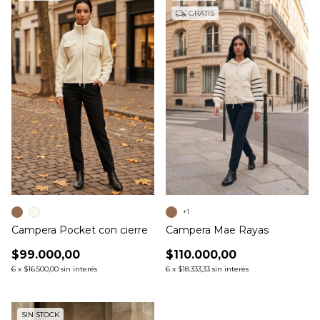
GRATIS
+1
Campera Pocket con cierre
Campera Mae Rayas
$99.000,00
$110.000,00
6
x
$16.500,00
sin interés
6
x
$18.333,33
sin interés
SIN STOCK