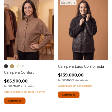
GRATIS
Campera Laos Combinada
+1
Campera Confort
$139.000,00
6
x
$23.166,67
sin interés
$85.900,00
¡Solo quedan
5
en stock!
6
x
$14.316,67
sin interés
¡No te lo pierdas, es el último!
Comprar
Comprar