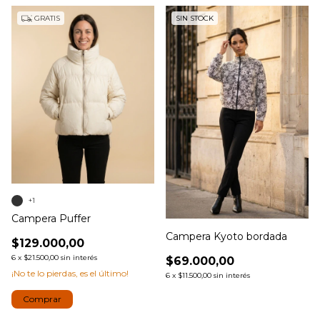
GRATIS
SIN STOCK
+1
Campera Puffer
Campera Kyoto bordada
$129.000,00
6
x
$21.500,00
sin interés
$69.000,00
¡No te lo pierdas, es el último!
6
x
$11.500,00
sin interés
Comprar