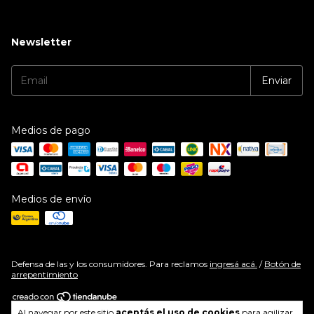
Newsletter
Medios de pago
Medios de envío
Defensa de las y los consumidores. Para reclamos
ingresá acá.
/
Botón de
arrepentimiento
Al navegar por este sitio
aceptás el uso de cookies
para agilizar
Copyright Dalida - 2026. Todos los derechos reservados.