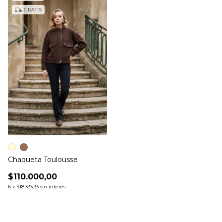
GRATIS
Chaqueta Toulousse
$110.000,00
6
x
$18.333,33
sin interés