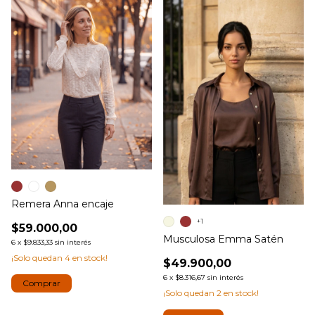
Remera Anna encaje
+1
$59.000,00
Musculosa Emma Satén
6
x
$9.833,33
sin interés
¡Solo quedan
4
en stock!
$49.900,00
6
x
$8.316,67
sin interés
Comprar
¡Solo quedan
2
en stock!