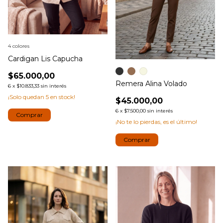
4 colores
Cardigan Lis Capucha
$65.000,00
Remera Alina Volado
6
x
$10.833,33
sin interés
¡Solo quedan
5
en stock!
$45.000,00
6
x
$7.500,00
sin interés
Comprar
¡No te lo pierdas, es el último!
Comprar