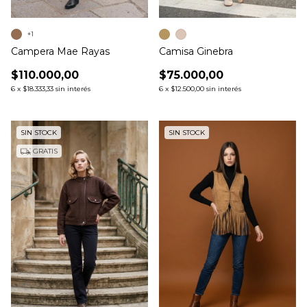
+1
Camisa Ginebra
Campera Mae Rayas
$75.000,00
$110.000,00
6
x
$12.500,00
sin interés
6
x
$18.333,33
sin interés
SIN STOCK
SIN STOCK
GRATIS