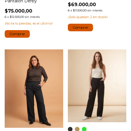
Pantalón Derby
$69.000,00
$75.000,00
6
x
$11.500,00
sin interés
¡Solo quedan
2
en stock!
6
x
$12.500,00
sin interés
¡No te lo pierdas, es el último!
Comprar
Comprar