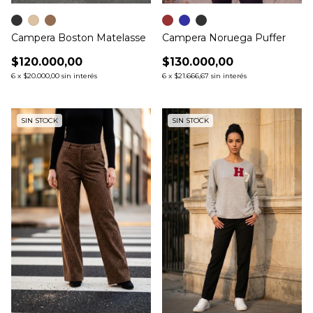
Campera Noruega Puffer
Campera Boston Matelasse
$130.000,00
$120.000,00
6
x
$21.666,67
sin interés
6
x
$20.000,00
sin interés
SIN STOCK
SIN STOCK