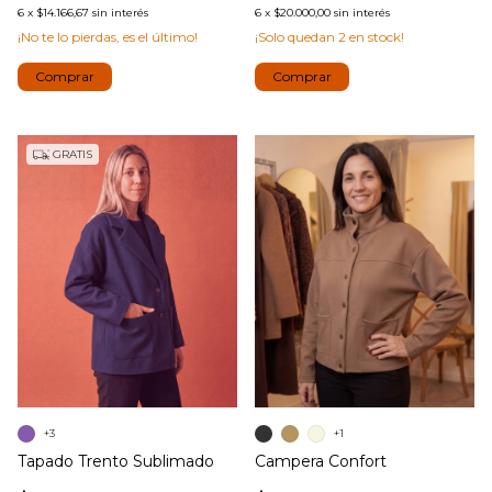
6
x
$14.166,67
sin interés
6
x
$20.000,00
sin interés
¡No te lo pierdas, es el último!
¡Solo quedan
2
en stock!
Comprar
Comprar
GRATIS
+3
+1
Tapado Trento Sublimado
Campera Confort