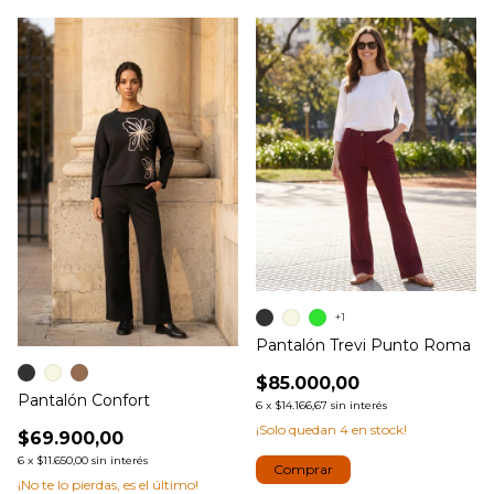
+1
Pantalón Trevi Punto Roma
$85.000,00
Pantalón Confort
6
x
$14.166,67
sin interés
¡Solo quedan
4
en stock!
$69.900,00
6
x
$11.650,00
sin interés
Comprar
¡No te lo pierdas, es el último!