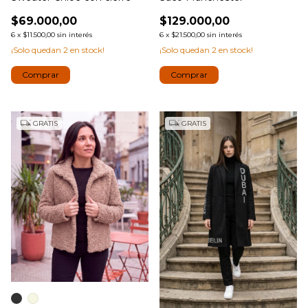
$69.000,00
$129.000,00
6
x
$11.500,00
sin interés
6
x
$21.500,00
sin interés
¡Solo quedan
2
en stock!
¡Solo quedan
2
en stock!
Comprar
Comprar
GRATIS
GRATIS