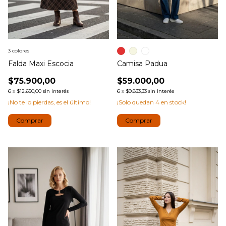
3 colores
Falda Maxi Escocia
Camisa Padua
$75.900,00
$59.000,00
6
x
$12.650,00
sin interés
6
x
$9.833,33
sin interés
¡No te lo pierdas, es el último!
¡Solo quedan
4
en stock!
Comprar
Comprar