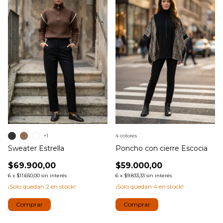
+1
4 colores
Sweater Estrella
Poncho con cierre Escocia
$69.900,00
$59.000,00
6
x
$11.650,00
sin interés
6
x
$9.833,33
sin interés
¡Solo quedan
2
en stock!
¡Solo quedan
4
en stock!
Comprar
Comprar