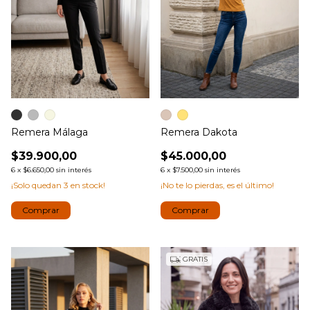
Remera Málaga
Remera Dakota
$39.900,00
$45.000,00
6
x
$6.650,00
sin interés
6
x
$7.500,00
sin interés
¡Solo quedan
3
en stock!
¡No te lo pierdas, es el último!
Comprar
Comprar
GRATIS