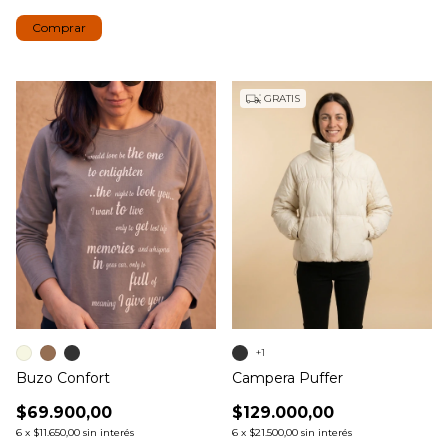
Comprar
GRATIS
+1
Buzo Confort
Campera Puffer
$69.900,00
$129.000,00
6
x
$11.650,00
sin interés
6
x
$21.500,00
sin interés