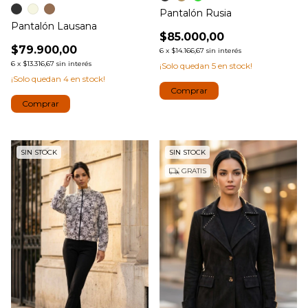
Pantalón Rusia
Pantalón Lausana
$85.000,00
$79.900,00
6
x
$14.166,67
sin interés
6
x
$13.316,67
sin interés
¡Solo quedan
5
en stock!
¡Solo quedan
4
en stock!
Comprar
Comprar
SIN STOCK
SIN STOCK
GRATIS