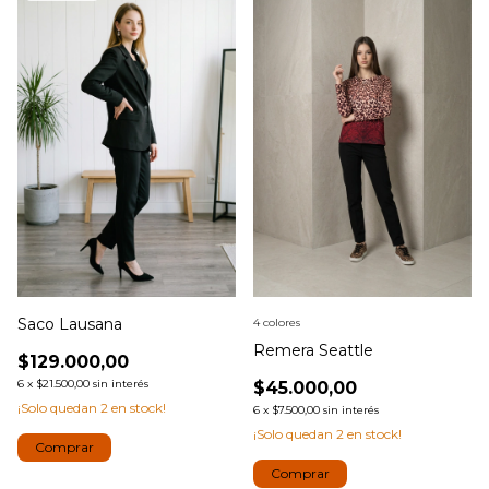
Saco Lausana
4 colores
Remera Seattle
$129.000,00
6
x
$21.500,00
sin interés
$45.000,00
¡Solo quedan
2
en stock!
6
x
$7.500,00
sin interés
¡Solo quedan
2
en stock!
Comprar
Comprar