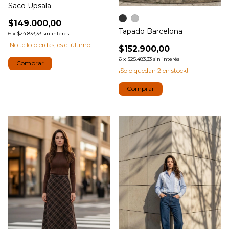
Saco Upsala
$149.000,00
Tapado Barcelona
6
x
$24.833,33
sin interés
¡No te lo pierdas, es el último!
$152.900,00
6
x
$25.483,33
sin interés
Comprar
¡Solo quedan
2
en stock!
Comprar