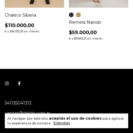
Chaleco Siberia
Remera Nairobi
$110.000,00
6
x
$18.333,33
sin interés
$59.000,00
6
x
$9.833,33
sin interés
541135041313
ventas@dalida.com.ar
Al navegar por este sitio
aceptás el uso de cookies
para agilizar
Av. Dorrego 1438, CABA
tu experiencia de compra.
Entendido