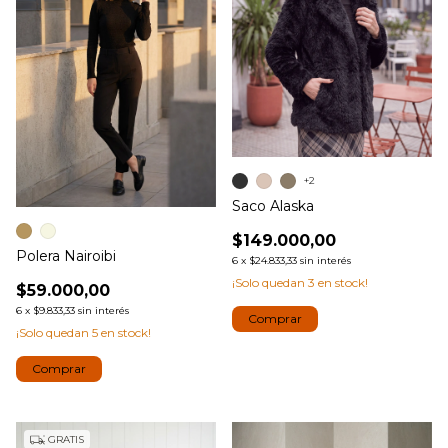
+2
Saco Alaska
$149.000,00
Polera Nairoibi
6
x
$24.833,33
sin interés
¡Solo quedan
3
en stock!
$59.000,00
6
x
$9.833,33
sin interés
Comprar
¡Solo quedan
5
en stock!
Comprar
GRATIS