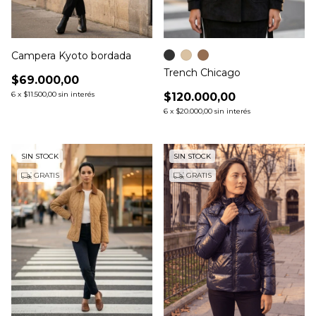
Campera Kyoto bordada
Trench Chicago
$69.000,00
6
x
$11.500,00
sin interés
$120.000,00
6
x
$20.000,00
sin interés
SIN STOCK
SIN STOCK
GRATIS
GRATIS