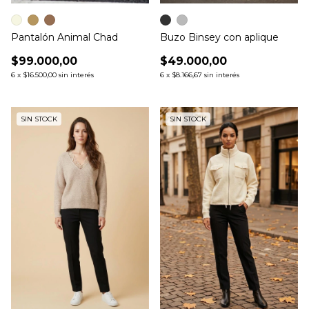
Pantalón Animal Chad
Buzo Binsey con aplique
$99.000,00
$49.000,00
6
x
$16.500,00
sin interés
6
x
$8.166,67
sin interés
SIN STOCK
SIN STOCK