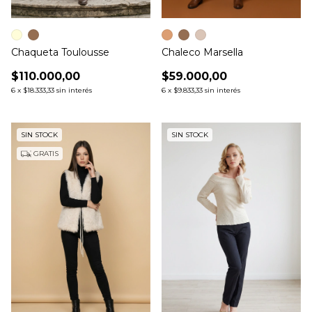
Chaqueta Toulousse
Chaleco Marsella
$110.000,00
$59.000,00
6
x
$18.333,33
sin interés
6
x
$9.833,33
sin interés
SIN STOCK
SIN STOCK
GRATIS