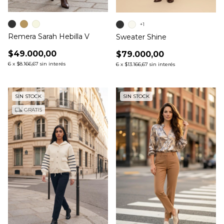
+1
Remera Sarah Hebilla V
Sweater Shine
$49.000,00
$79.000,00
6
x
$8.166,67
sin interés
6
x
$13.166,67
sin interés
SIN STOCK
SIN STOCK
GRATIS