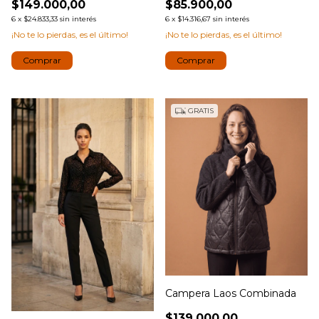
$149.000,00
$85.900,00
6
x
$24.833,33
sin interés
6
x
$14.316,67
sin interés
¡No te lo pierdas, es el último!
¡No te lo pierdas, es el último!
Comprar
Comprar
GRATIS
Campera Laos Combinada
$139.000,00