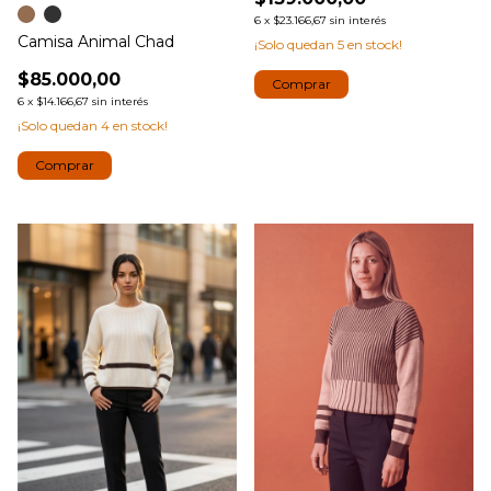
6
x
$23.166,67
sin interés
Camisa Animal Chad
¡Solo quedan
5
en stock!
$85.000,00
Comprar
6
x
$14.166,67
sin interés
¡Solo quedan
4
en stock!
Comprar