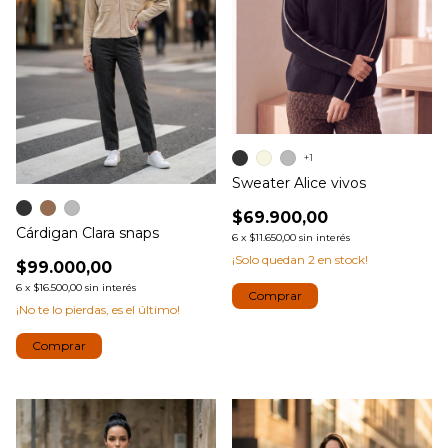
+1
Sweater Alice vivos
$69.900,00
Cárdigan Clara snaps
6
x
$11.650,00
sin interés
¡Solo quedan
2
en stock!
$99.000,00
6
x
$16.500,00
sin interés
Comprar
¡No te lo pierdas, es el último!
Comprar