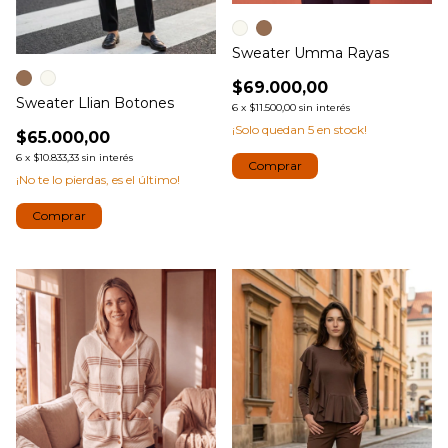
Sweater Umma Rayas
$69.000,00
Sweater Llian Botones
6
x
$11.500,00
sin interés
¡Solo quedan
5
en stock!
$65.000,00
6
x
$10.833,33
sin interés
Comprar
¡No te lo pierdas, es el último!
Comprar