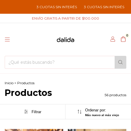
CUOTAS SIN INTERÉS
3 CUOTAS SIN INTERÉS
3 CUOTAS SIN INTERÉS
ENVÍO GRATIS A PARTIR DE $100.000
0
Inicio
>
Productos
Productos
56 productos
Ordenar por:
Filtrar
Más nuevo al más viejo