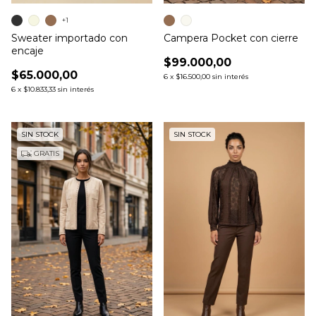
+1
Sweater importado con
Campera Pocket con cierre
encaje
$99.000,00
$65.000,00
6
x
$16.500,00
sin interés
6
x
$10.833,33
sin interés
SIN STOCK
SIN STOCK
GRATIS