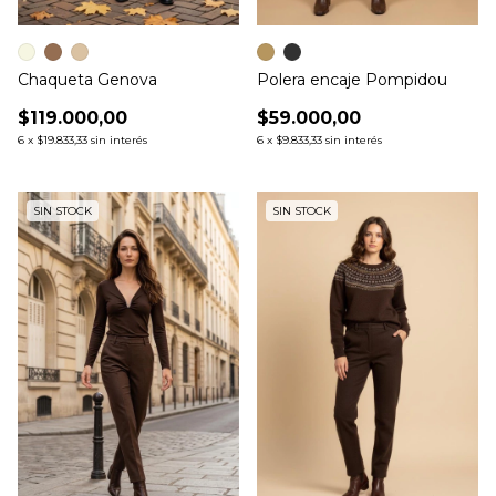
Chaqueta Genova
Polera encaje Pompidou
$119.000,00
$59.000,00
6
x
$19.833,33
sin interés
6
x
$9.833,33
sin interés
SIN STOCK
SIN STOCK