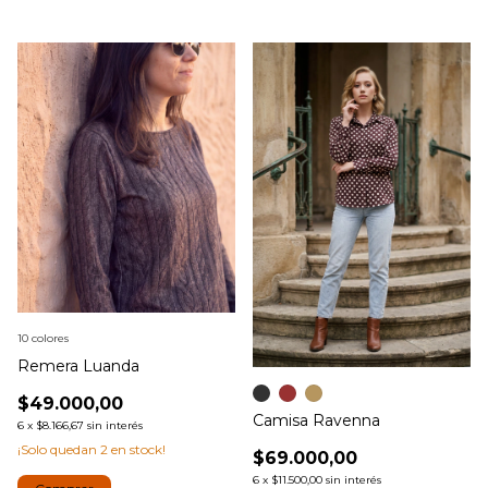
10 colores
Remera Luanda
$49.000,00
Camisa Ravenna
6
x
$8.166,67
sin interés
¡Solo quedan
2
en stock!
$69.000,00
6
x
$11.500,00
sin interés