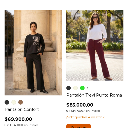
+1
Pantalón Trevi Punto Roma
$85.000,00
Pantalón Confort
6
x
$14.166,67
sin interés
¡Solo quedan
4
en stock!
$69.900,00
6
x
$11.650,00
sin interés
Comprar