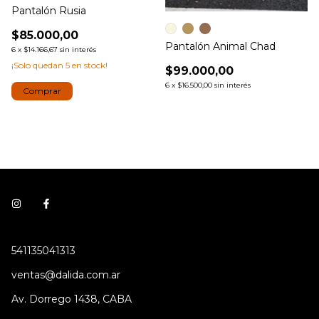
Pantalón Rusia
$85.000,00
Pantalón Animal Chad
6
x
$14.166,67
sin interés
¡Solo quedan
5
en stock!
$99.000,00
6
x
$16.500,00
sin interés
Comprar
541135041313
ventas@dalida.com.ar
Av. Dorrego 1438, CABA