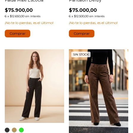
Falda Maxi Escocia
Pantalón Derby
$75.900,00
$75.000,00
6
x
$12.650,00
sin interés
6
x
$12.500,00
sin interés
¡No te lo pierdas, es el último!
¡No te lo pierdas, es el último!
Comprar
Comprar
SIN STOCK