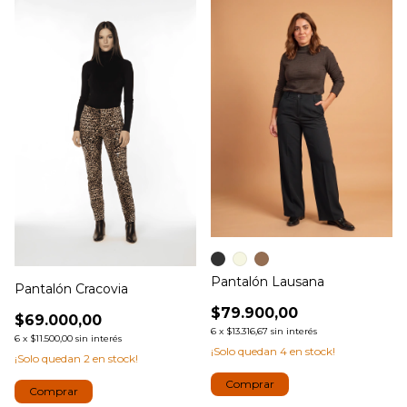
Pantalón Lausana
Pantalón Cracovia
$79.900,00
$69.000,00
6
x
$13.316,67
sin interés
6
x
$11.500,00
sin interés
¡Solo quedan
4
en stock!
¡Solo quedan
2
en stock!
Comprar
Comprar